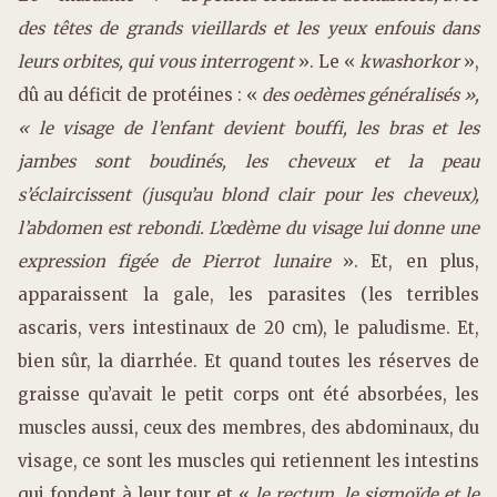
des têtes de grands vieillards et les yeux enfouis dans
leurs orbites, qui vous interrogent
». Le «
kwashorkor
»,
dû au déficit de protéines : «
des oedèmes généralisés »,
« le visage de l’enfant devient bouffi, les bras et les
jambes sont boudinés, les cheveux et la peau
s’éclaircissent (jusqu’au blond clair pour les cheveux),
l’abdomen est rebondi. L’œdème du visage lui donne une
expression figée de Pierrot lunaire
». Et, en plus,
apparaissent la gale, les parasites (les terribles
ascaris, vers intestinaux de 20 cm), le paludisme. Et,
bien sûr, la diarrhée. Et quand toutes les réserves de
graisse qu’avait le petit corps ont été absorbées, les
muscles aussi, ceux des membres, des abdominaux, du
visage, ce sont les muscles qui retiennent les intestins
qui fondent à leur tour et «
le rectum, le sigmoïde et le