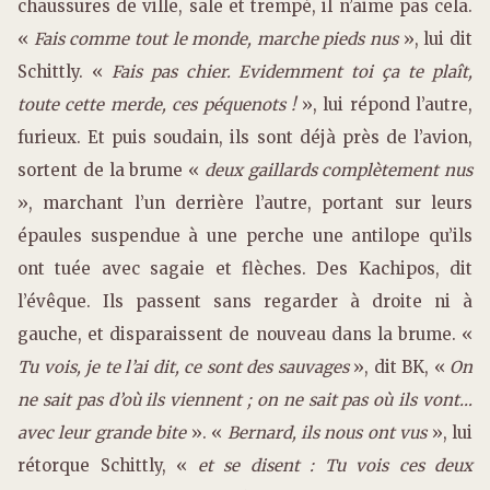
chaussures de ville, sale et trempé, il n’aime pas cela.
«
Fais comme tout le monde, marche pieds nus
», lui dit
Schittly. «
Fais pas chier. Evidemment toi ça te plaît,
toute cette merde, ces péquenots !
», lui répond l’autre,
furieux. Et puis soudain, ils sont déjà près de l’avion,
sortent de la brume «
deux gaillards complètement nus
», marchant l’un derrière l’autre, portant sur leurs
épaules suspendue à une perche une antilope qu’ils
ont tuée avec sagaie et flèches. Des Kachipos, dit
l’évêque. Ils passent sans regarder à droite ni à
gauche, et disparaissent de nouveau dans la brume. «
Tu vois, je te l’ai dit, ce sont des sauvages
», dit BK, «
On
ne sait pas d’où ils viennent ; on ne sait pas où ils vont…
avec leur grande bite
». «
Bernard, ils nous ont vus
», lui
rétorque Schittly, «
et se disent : Tu vois ces deux