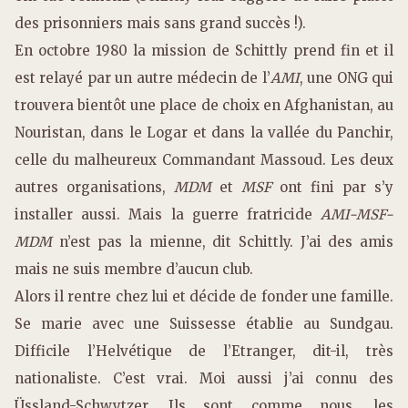
des prisonniers mais sans grand succès !).
En octobre 1980 la mission de Schittly prend fin et il
est relayé par un autre médecin de l’
AMI
, une ONG qui
trouvera bientôt une place de choix en Afghanistan, au
Nouristan, dans le Logar et dans la vallée du Panchir,
celle du malheureux Commandant Massoud. Les deux
autres organisations,
MDM
et
MSF
ont fini par s’y
installer aussi. Mais la guerre fratricide
AMI-MSF-
MDM
n’est pas la mienne, dit Schittly. J’ai des amis
mais ne suis membre d’aucun club.
Alors il rentre chez lui et décide de fonder une famille.
Se marie avec une Suissesse établie au Sundgau.
Difficile l’Helvétique de l’Etranger, dit-il, très
nationaliste. C’est vrai. Moi aussi j’ai connu des
Üssland-Schwytzer. Ils sont comme nous, les